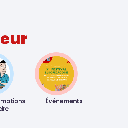
heur
rmations-
Événements
dre