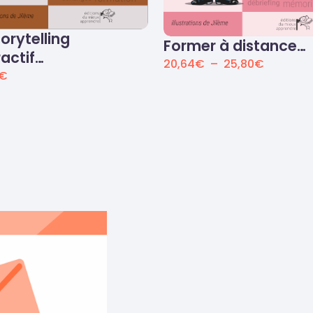
torytelling
Former à distance…
ractif…
20,64
€
–
25,80
€
€