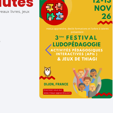
autés
L’aide aux parents
52 émotions à l
aux livres, jeux
Autres
e
Ajouter au panier