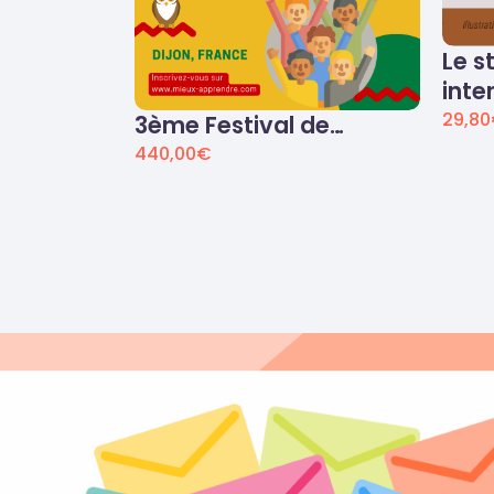
Le s
inte
29,80
3ème Festival de…
440,00
€