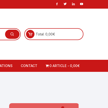
Total:
0,00
€
ATIONS
CONTACT
0 ARTICLE
0,00€
carte
ations-Cadres
 carte
o-formations-cadres
à la carte