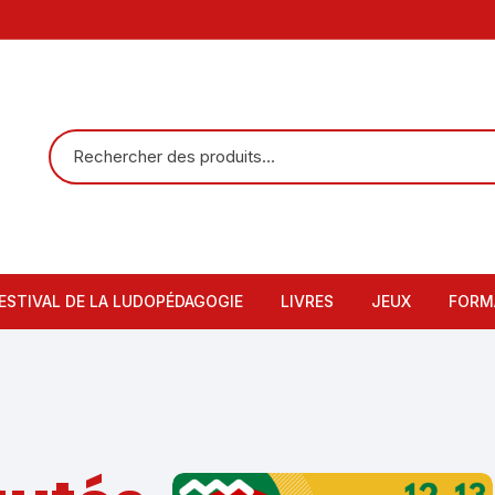
ESTIVAL DE LA LUDOPÉDAGOGIE
LIVRES
JEUX
FORM
Mieux-Apprendre
52 photos à la 
Form
Collection Thiagi
52 conseils à la
Micr
Intelligences multiples
52 applications 