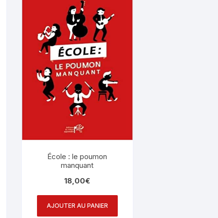
L’aide aux parents
52 émotions à l
Autres
École : le poumon
manquant
18,00
€
AJOUTER AU PANIER