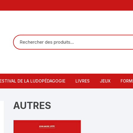
ESTIVAL DE LA LUDOPÉDAGOGIE
LIVRES
JEUX
FORM
Mieux-Apprendre
52 photos à la 
Form
AUTRES
Collection Thiagi
52 conseils à la
Micr
Intelligences multiples
52 applications 