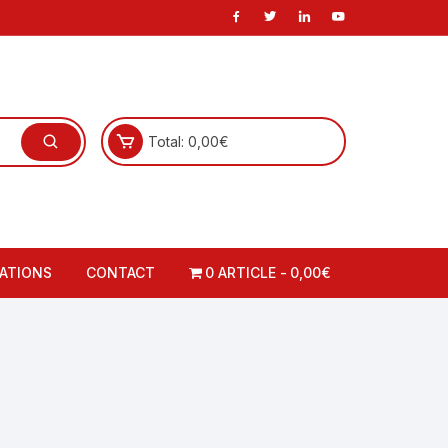
Total:
0,00
€
ATIONS
CONTACT
0 ARTICLE
0,00€
carte
ations-Cadres
 carte
o-formations-cadres
à la carte