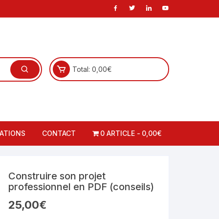
Total:
0,00
€
ATIONS
CONTACT
0 ARTICLE
0,00€
carte
ations-Cadres
Construire son projet
 carte
o-formations-cadres
professionnel en PDF (conseils)
25,00
€
à la carte